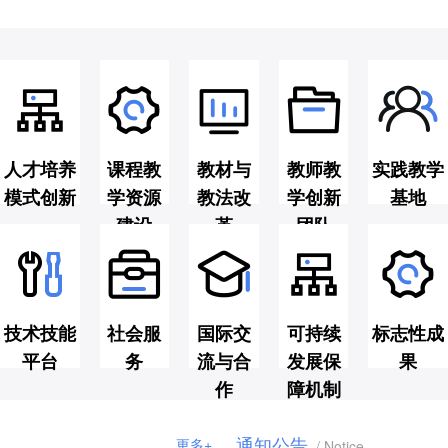
人才培养
课程教
教材与
教师教
实践教学
模式创新
学资源
教法改
学创新
基地
建设
革
团队
技术技能
社会服
国际交
可持续
标志性成
平台
务
流与合
发展保
果
作
障机制
通知公告
更多+
/ Notice